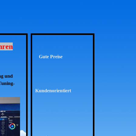
hren
Gute Preise
ng und
Tuning-
Kundenorientiert